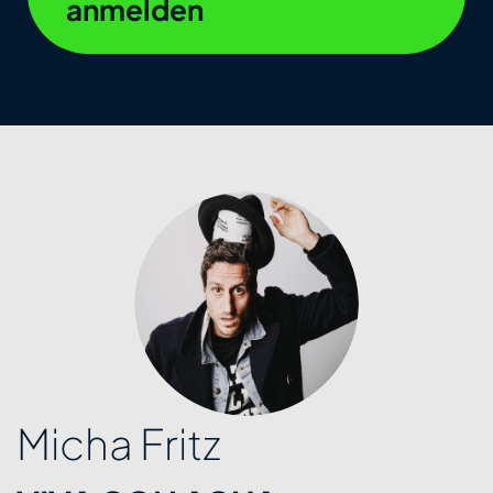
anmelden
 Fritz
Dr.