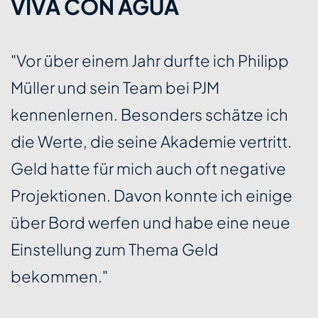
 CON AGUA
Expe
Man
r einem Jahr durfte ich Philipp
nd sein Team bei PJM
„Der A
ernen. Besonders schätze ich
hervor
e, die seine Akademie vertritt.
inspir
te für mich auch oft negative
Geld, 
onen. Davon konnte ich einige
fundie
rd werfen und habe eine neue
Mitgli
lung zum Thema Geld
spanne
en."