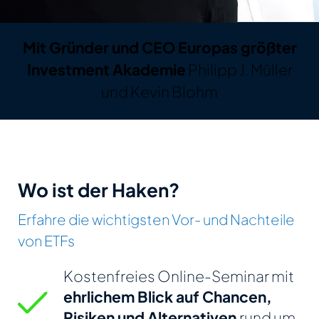
Mit Gründer und CEO Europas größter
Investment Akademie
Philipp J. Müller
und Kevin Blohm
Wo ist der Haken?
Erfahre die wichtigsten Vor- und Nachteile
von ETFs
Kostenfreies Online-Seminar mit
ehrlichem Blick auf Chancen,
Risiken und Alternativen
rund um