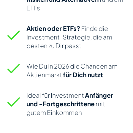
ETFs
Aktien oder ETFs?
Finde die
Investment-Strategie, die am
besten zu Dir passt
Wie Du in 2026 die Chancen am
Aktienmarkt
für Dich nutzt
Ideal für Investment
Anfänger
und -Fortgeschrittene
mit
gutem Einkommen