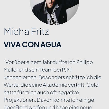
Micha Fritz
VIVA CON AGUA
"Vor über einem Jahr durfte ich Philipp
Müller und sein Team bei PJM
kennenlernen. Besonders schätze ich die
Werte, die seine Akademie vertritt. Geld
hatte für mich auch oft negative
Projektionen. Davon konnte ich einige
über Bord werfen und habe eine neue