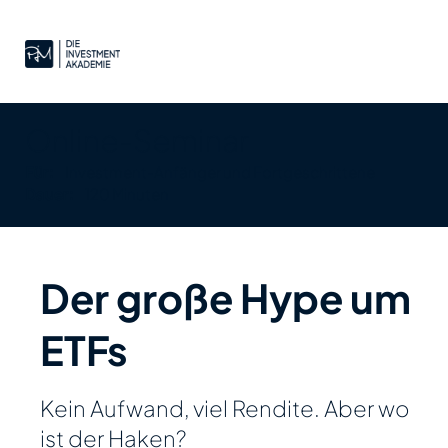
Online-Seminar
Für:
Investment-Anfänger und Fortgeschrittene
Dauer:
120 Minuten
Der große Hype um
ETFs
Kein Aufwand, viel Rendite. Aber wo
ist der Haken?