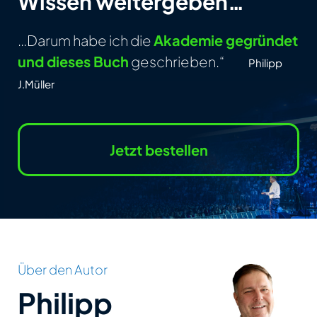
Wissen weitergeben…
…Darum habe ich die
Akademie gegründet
und dieses Buch
geschrieben.“
Philipp
J.Müller
Jetzt bestellen
Über den Autor
Philipp