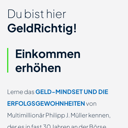
Du bist hier
GeldRichtig!
Einkommen
erhöhen
Lerne das
GELD-MINDSET UND DIE
ERFOLGSGEWOHNHEITEN
von
Multimillionär Philipp J. Müller kennen,
der es in fast 30 Jahren an der Börse