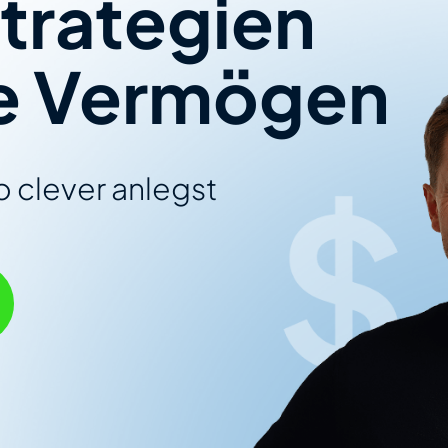
trategien
ige Vermögen
 clever anlegst