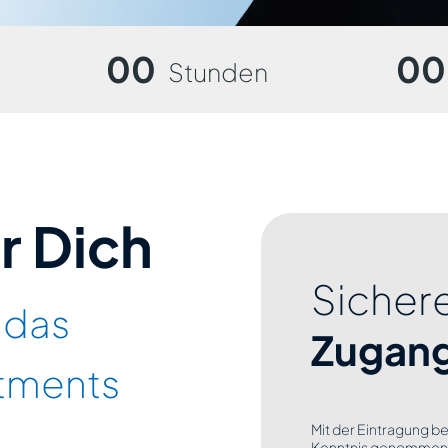
00
00
Stunden
ür Dich
Sichere
 das
Zugan
stments
Mit der Eintragung b
Kenntnis genommen z