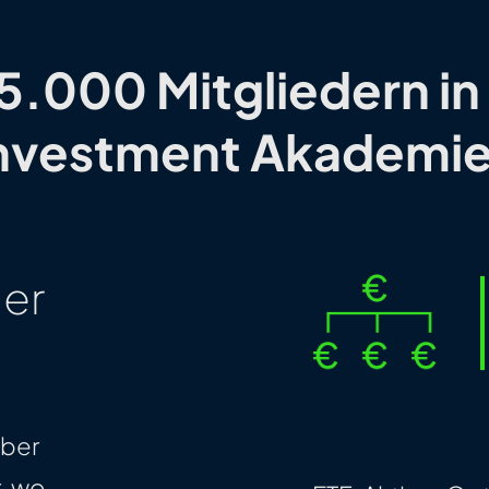
5.000 Mitgliedern in
Investment Akademi
ler
aber
r, wo