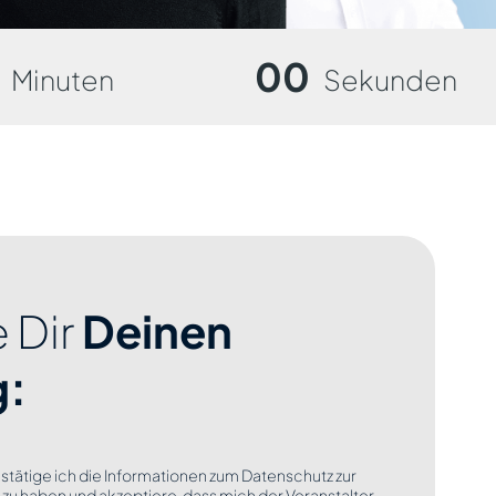
00
Minuten
Sekunden
 Dir
Deinen
g:
estätige ich die Informationen zum Datenschutz zur
u haben und akzeptiere, dass mich der Veranstalter