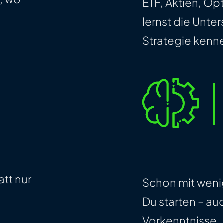
ETF, Aktien, Op
lernst die Unt
Strategie kenn
att nur
Schon mit wen
Du starten – a
Vorkenntnisse.