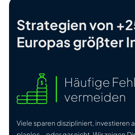
Strategien von +2
Europas größter 
Häufige Feh
vermeiden
Viele sparen diszipliniert, investieren 
planlos – oder gar nicht. Wir zeigen Di