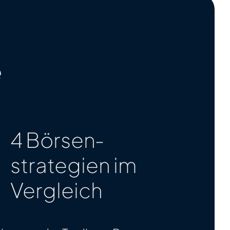
e
4 Börsen­
strategien im
Vergleich