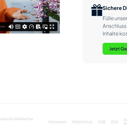
Sichere Di
Fülle unse
Anschluss 
Inhalte ko
Jetzt G
ademie | Alle Rechte
V
Impressum
Datenschutz
AGB
DSA
k