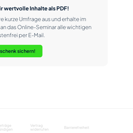
r wertvolle Inhalte als PDF!
re kurze Umfrage aus und erhalte im
an das Online-Seminar alle wichtigen
stenfrei per E-Mail.
eschenk sichern!
erträge
Vertrag
Barrierefreiheit
ündigen
widerrufen