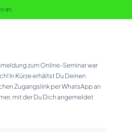
o an.
nmeldung zum Online-Seminar war
ch! In Kürze erhältst Du Deinen
chen Zugangslink per WhatsApp an
er, mit der Du Dich angemeldet