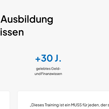
 Ausbildung
issen
+30 J.
gelebtes Geld-
und Finanzwissen
„Dieses Training ist ein MUSS für jeden, der 