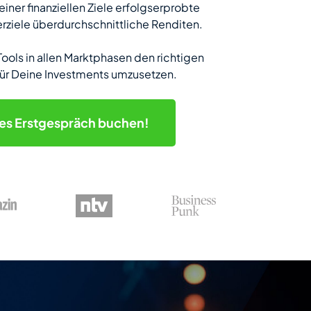
iner finanziellen Ziele erfolgserprobte
erziele überdurchschnittliche Renditen.
Tools in allen Marktphasen den richtigen
für Deine Investments umzusetzen.
hes
Erstgespräch buchen!