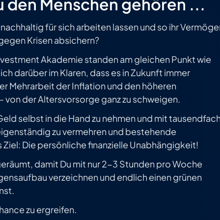
u den Menschen gehören ...
 nachhaltig für sich arbeiten lassen und so ihr Vermöge
 gegen Krisen absichern?
Investment Akademie standen am gleichen Punkt wie
sich darüber im Klaren, dass es in Zukunft immer
r Mehrarbeit der Inflation und den höheren
 von der Altersvorsorge ganz zu schweigen.
 Geld selbst in die Hand zu nehmen und mit tausendfac
eigenständig zu vermehren und bestehende
 Ziel: Die persönliche finanzielle Unabhängigkeit!
geräumt, damit Du mit nur 2-3 Stunden pro Woche
ensaufbau verzeichnen und endlich einen grünen
nst.
Chance zu ergreifen.