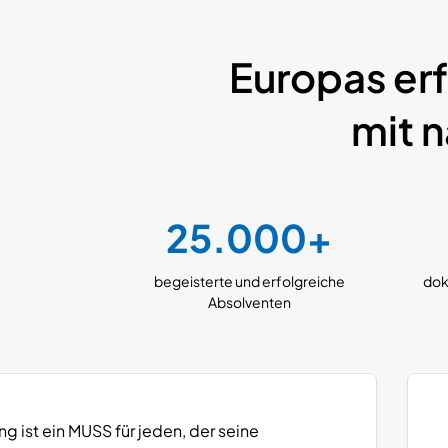
Europas er
mit 
25.000+
begeisterte und
erfolgreiche
dok
Absolventen
ng ist ein MUSS für jeden, der seine