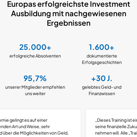
Europas erfolgreichste Investment
Ausbildung
mit nachgewiesenen
Ergebnissen
25.000+
1.600+
erfolgreiche Absolventen
dokumentierte
Erfolgsgeschichten
95,7%
+30 J.
unserer Mitglieder
empfehlen
gelebtes Geld-
und
uns weiter
Finanzwissen
„Dieses Training ist ein MUSS für jeden, der
seine finanzielle Zukunft selbst in die Hand
nehmen will. Alle „Trainer“ reden davon –