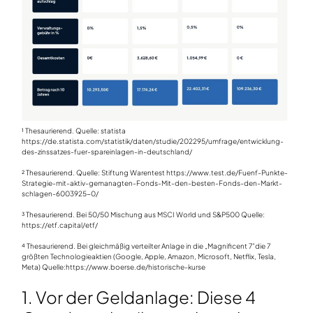
¹ Thesaurierend. Quelle: statista
https://de.statista.com/statistik/daten/studie/202295/umfrage/entwicklung-
des-zinssatzes-fuer-spareinlagen-in-deutschland/
² Thesaurierend. Quelle: Stiftung Warentest https://www.test.de/Fuenf-Punkte-
Strategie-mit-aktiv-gemanagten-Fonds-Mit-den-besten-Fonds-den-Markt-
schlagen-6003925-0/
³ Thesaurierend. Bei 50/50 Mischung aus MSCI World und S&P500 Quelle:
https://etf.capital/etf/
⁴ Thesaurierend. Bei gleichmäßig verteilter Anlage in die „Magnificent 7”die 7
größten Technologieaktien (Google, Apple, Amazon, Microsoft, Netflix, Tesla,
Meta) Quelle:https://www.boerse.de/historische-kurse
1. Vor der Geldanlage: Diese 4